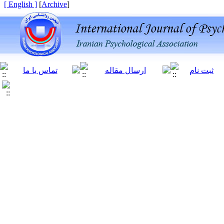
[ English ]
]
Archive
[