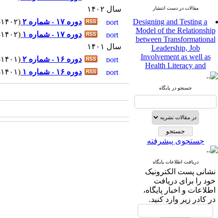
سال ۱۴۰۲
مقالات در دست انتشار
Designing and Testing a
دوره ۱۷ - شماره ۲
(
۸-۱۴۰۲ - شماره پیاپ
Model of the Relationship
دوره ۱۷ - شماره ۱
(
۲-۱۴۰۲ - شماره پیاپ
between Transformational
Leadership, Job
سال ۱۴۰۱
Involvement as well as
دوره ۱۶ - شماره ۲
(
۸-۱۴۰۱ - شماره پیاپ
Health Literacy and
Quality of Work Life:
دوره ۱۶ - شماره ۱
(
۲-۱۴۰۱ - شماره پیاپ
Mediating Role of
Perceived Organizational
جستجو در پایگاه
Support between
Transformational
Leadership and Quality of
Work Life
Raziyeh Abedini
جستجوی پیشرفته
Velamdehy، Nasrin Arshadi
*
، Kioumars Beshlideh
The Effect of Inclusive
دریافت اطلاعات پایگاه
Leadership on Change-
نشانی پست الکترونیک
Oriented Organizational
خود را برای دریافت
Citizenship Behavior and
اطلاعات و اخبار پایگاه،
Benevolent Rule-Breaking:
در کادر زیر وارد کنید.
The Mediating Role of
Trust in the Leader