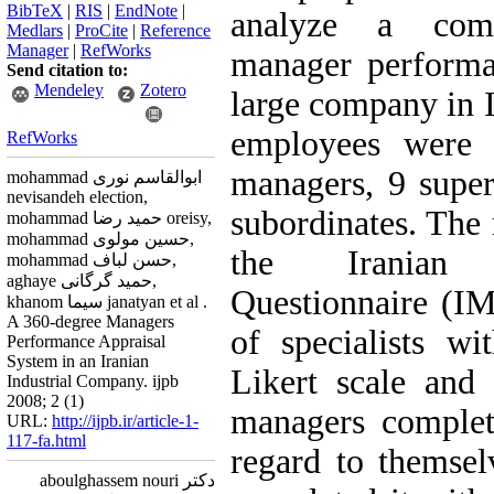
BibTeX
|
RIS
|
EndNote
|
analyze a com
Medlars
|
ProCite
|
Reference
Manager
|
RefWorks
manager performa
Send citation to:
Mendeley
Zotero
large company in I
employees were s
RefWorks
managers, 9 super
mohammad ابوالقاسم نوری
nevisandeh election,
subordinates. The 
mohammad حمید رضا oreisy,
mohammad حسین مولوی,
the Iranian 
mohammad حسن لباف,
aghaye حمید گرگانی,
Questionnaire (I
khanom سیما janatyan et al .
A 360-degree Managers
of specialists w
Performance Appraisal
System in an Iranian
Likert scale and
Industrial Company. ijpb
2008; 2 (1)
managers complet
URL:
http://ijpb.ir/article-1-
117-fa.html
regard to themsel
دکتر aboulghassem nouri