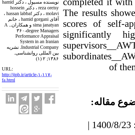
completed it with
نویسنده مسیول ، دکتر hamid
reza oreisy ، دکتر hossein
The results showe
molavi ، دکتر hassan labbaf ،
آقای hamid gorgani ، خانم
scores of self-a
sima janatyan و همکاران.. A
۳۶۰-degree Managers
significantly h
Performance Appraisal
System in an Iranian
supervisors
Industrial Company. نشریه
بین المللی روانشناسی.
subordinates__
۱۳۸۶; ۲ (۱)
of the
URL:
http://ijpb.ir/article-۱-۱۱۷-
fa.html
ضوع مقاله
دریافت: 1400/7/3 | پذیرش: 1400/8/23 |