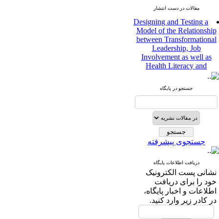
مقالات در دست انتشار
Designing and Testing a
Model of the Relationship
between Transformational
Leadership, Job
Involvement as well as
Health Literacy and
Quality of Work Life:
Mediating Role of
Perceived Organizational
جستجو در پایگاه
Support between
Transformational
Leadership and Quality of
Work Life
Raziyeh Abedini
جستجوی پیشرفته
Velamdehy، Nasrin Arshadi
*
، Kioumars Beshlideh
The Effect of Inclusive
دریافت اطلاعات پایگاه
Leadership on Change-
نشانی پست الکترونیک
Oriented Organizational
خود را برای دریافت
Citizenship Behavior and
اطلاعات و اخبار پایگاه،
Benevolent Rule-Breaking:
در کادر زیر وارد کنید.
The Mediating Role of
Trust in the Leader