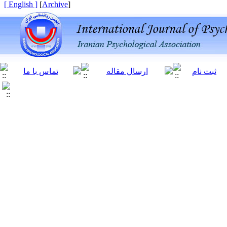
[ English ]
]
Archive
[