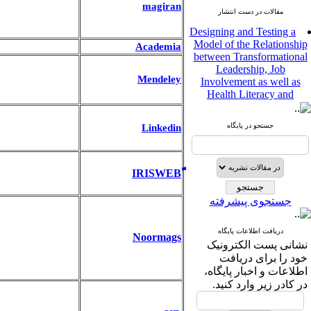
magiran
مقالات در دست انتشار
Designing and Testing a
Model of the Relationship
Academia
between Transformational
Leadership, Job
Involvement as well as
Mendeley
Health Literacy and
Quality of Work Life:
Mediating Role of
Perceived Organizational
Linkedin
جستجو در پایگاه
Support between
Transformational
Leadership and Quality of
Work Life
Raziyeh Abedini
جستجوی پیشرفته
Velamdehy، Nasrin Arshadi
*
، Kioumars Beshlideh
The Effect of Inclusive
دریافت اطلاعات پایگاه
Noormags
Leadership on Change-
نشانی پست الکترونیک
Oriented Organizational
خود را برای دریافت
Citizenship Behavior and
اطلاعات و اخبار پایگاه،
Benevolent Rule-Breaking:
در کادر زیر وارد کنید.
The Mediating Role of
Trust in the Leader