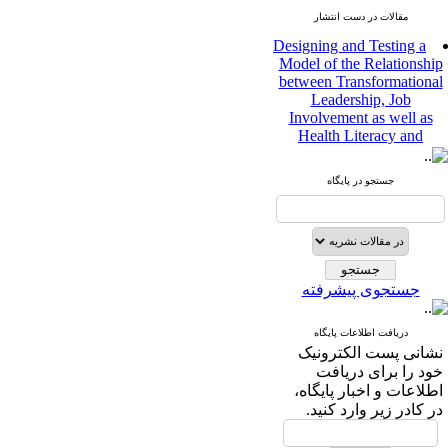
مقالات در دست انتشار
Designing and Testing a
Model of the Relationship
between Transformational
Leadership, Job
Involvement as well as
Health Literacy and
Quality of Work Life:
Mediating Role of
Perceived Organizational
جستجو در پایگاه
Support between
Transformational
Leadership and Quality of
Work Life
Raziyeh Abedini
جستجوی پیشرفته
Velamdehy، Nasrin Arshadi
*
، Kioumars Beshlideh
The Effect of Inclusive
دریافت اطلاعات پایگاه
Leadership on Change-
نشانی پست الکترونیک
Oriented Organizational
خود را برای دریافت
Citizenship Behavior and
اطلاعات و اخبار پایگاه،
Benevolent Rule-Breaking:
در کادر زیر وارد کنید.
The Mediating Role of
Trust in the Leader