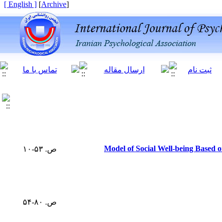
[ English ]
]
Archive
[
Model of Social Well-being Based o
ص. ۵۳-۱۰
ص. ۸۰-۵۴