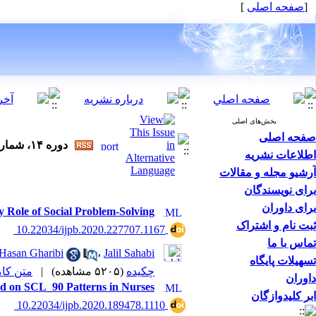
]
صفحه اصلی
[
بخش‌های اصلی
صفحه اصلی
دوره ۱۴، شماره ۲ - ( ۱-۱۳۹۹ )
اطلاعات نشریه
آرشیو مجله و مقالات
برای نویسندگان
برای داوران
y Role of Social Problem-Solving
ثبت نام و اشتراک
‎ 10.22034/ijpb.2020.227707.1167
تماس با ما
Hasan Gharibi
،
Jalil Sahabi
تسهیلات پایگاه
متن (PDF)
|
(۵۲۰۵ مشاهده)
چکیده
داوران
d on SCL_90 Patterns in Nurses
ابر کلیدوازگان
‎ 10.22034/ijpb.2020.189478.1110