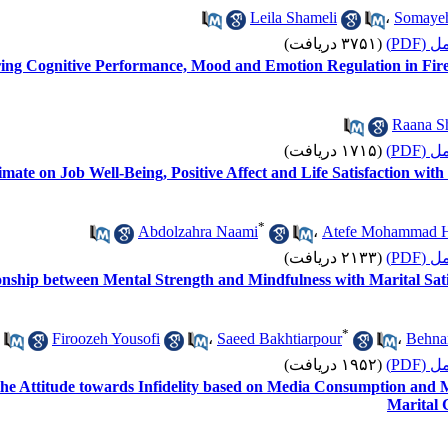
Leila Shameli
،
Somaye
 کامل
(۳۷۵۱ دریافت)
ng Cognitive Performance, Mood and Emotion Regulation in Fire
Raana S
 کامل
(۱۷۱۵ دریافت)
imate on Job Well-Being, Positive Affect and Life Satisfaction wit
*
Abdolzahra Naami
،
Atefe Mohammad H
 کامل
(۲۱۳۳ دریافت)
nship between Mental Strength and Mindfulness with Marital Sati
*
Firoozeh Yousofi
،
Saeed Bakhtiarpour
،
Behna
 کامل
(۱۹۵۲ دریافت)
the Attitude towards Infidelity based on Media Consumption and Med
Marital C