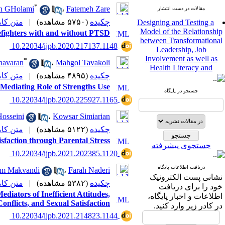
*
h GHolami
،
Fatemeh Zare
مقالات در دست انتشار
Designing and Testing a
متن (PDF)
|
(۵۷۵۰ مشاهده)
چکیده
Model of the Relationship
fighters with and without PTSD
between Transformational
Leadership, Job
‎ 10.22034/ijpb.2020.217137.1148
Involvement as well as
*
havaran
،
Mahgol Tavakoli
Health Literacy and
Quality of Work Life:
متن (PDF)
|
(۴۸۹۵ مشاهده)
چکیده
Mediating Role of
h Mediating Role of Strengths Use
Perceived Organizational
جستجو در پایگاه
‎ 10.22034/ijpb.2020.225927.1165
Support between
Transformational
osseini
،
Kowsar Simiarian
Leadership and Quality of
Work Life
متن (PDF)
|
(۵۱۲۲ مشاهده)
چکیده
Raziyeh Abedini
sfaction through Parental Stress
جستجوی پیشرفته
Velamdehy، Nasrin Arshadi
‎ 10.22034/ijpb.2021.202385.1120
*
، Kioumars Beshlideh
The Effect of Inclusive
دریافت اطلاعات پایگاه
m Makvandi
،
Farah Naderi
Leadership on Change-
نشانی پست الکترونیک
متن (PDF)
|
(۵۳۸۲ مشاهده)
چکیده
Oriented Organizational
خود را برای دریافت
Citizenship Behavior and
iators of Inefficient Attitudes,
اطلاعات و اخبار پایگاه،
Benevolent Rule-Breaking:
onflicts, and Sexual Satisfaction
در کادر زیر وارد کنید.
The Mediating Role of
‎ 10.22034/ijpb.2021.214823.1144
Trust in the Leader