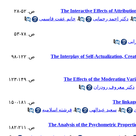
The Interactive Effects of Attribut
ص. ۵۲-۲۸
خانم عفت قاسمی
،
دکتر احمد رحمانی
،
ص. ۷۸-۵۳
ابی
The Interplay of Self-Actualization, Cre
ص. ۱۲۲-۹۸
The Effects of the Moderating Vari
ص. ۱۴۹-۱۲۳
دکتر معروف رودزان
The linkage
ص. ۱۸۱-۱۵۰
فرشته اسلامیه
،
سعید عبدالهی
،
The Analysis of the Psychometric Propertie
ص. ۲۱۱-۱۸۲