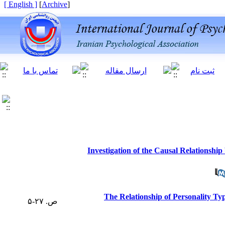
[ English ]
]
Archive
[
Investigation of the Causal Relationsh
The Relationship of Personality Ty
ص. ۲۷-۵