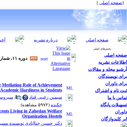
]
صفحه اصلی
[
بخش‌های اصلی
صفحه اصلی
دوره ۱۱، شماره ۱ - ( ۸-۱۳۹۶ )
اطلاعات نشریه
آرشیو مجله و مقالات
برای نویسندگان
برای داوران
e Mediating Role of Achievement
Academic Hardiness in Students
ثبت نام و اشتراک
سیروس 
،
سیمین زغیبی قناد
تماس با ما
تسهیلات پایگاه
چکیده
(۵۹۷۲ مشاهده)
scents Living in Zahedan Welfare
داوران
Organization Hostels
ابر کلیدوازگان
دکتر حسین جناابادی نویسنده مسی