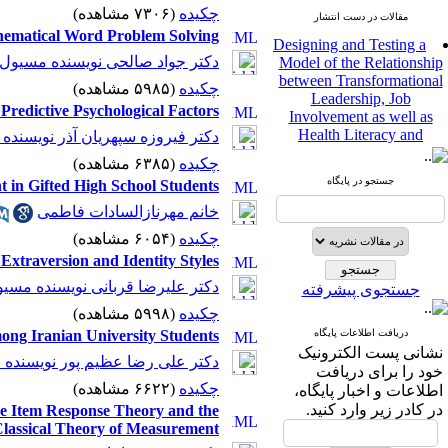
چکیده
(۷۳۰۶ مشاهده)
مقالات در دست انتشار
athematical Word Problem Solving
Designing and Testing a
Model of the Relationship
دکتر جواد صالحی نویسنده مسیول
between Transformational
چکیده
(۵۹۸۵ مشاهده)
Leadership, Job
Involvement as well as
Predictive Psychological Factors
Health Literacy and
دکتر فیروزه سپهریان آذر نویسنده
Quality of Work Life:
Mediating Role of
چکیده
(۶۳۸۵ مشاهده)
Perceived Organizational
جستجو در پایگاه
t in Gifted High School Students
Support between
خانم مهرنازالسادات فاطمی
Transformational
Leadership and Quality of
چکیده
(۶۰۵۴ مشاهده)
Work Life
Extraversion and Identity Styles
Raziyeh Abedini
دکتر علیرضا قربانی نویسنده مسی
جستجوی پیشرفته
Velamdehy، Nasrin Arshadi
*
، Kioumars Beshlideh
چکیده
(۵۹۹۸ مشاهده)
The Effect of Inclusive
mong Iranian University Students
دریافت اطلاعات پایگاه
Leadership on Change-
نشانی پست الکترونیک
دکتر علی رضا عظیم پور نویسنده
Oriented Organizational
خود را برای دریافت
Citizenship Behavior and
چکیده
(۶۶۲۲ مشاهده)
اطلاعات و اخبار پایگاه،
Benevolent Rule-Breaking:
در کادر زیر وارد کنید.
the Item Response Theory and the
The Mediating Role of
lassical Theory of Measurement
Trust in the Leader