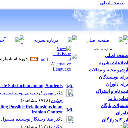
]
صفحه اصلی
[
بخش‌های اصلی
صفحه اصلی
دوره ۸، شماره ۱ - ( ۱۰-۱۳۹۲ )
اطلاعات نشریه
آرشیو مجله و مقالات
برای نویسندگان
برای داوران
 Life Satisfaction among Students
ثبت نام و اشتراک
دکتر بهمن کرد تمینی نویسنده مسی
تماس با ما
چکیده
(۶۷۴۸ مشاهده)
تسهیلات پایگاه
ng Possible Relationships in an
Iranian Context
داوران
دکتر مینا رستگار نویسنده مسیول
ابر کلیدوازگان
چکیده
(۶۱۲۱ مشاهده)