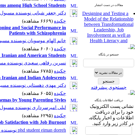
blems among High School Students
مقالات در دست انتشار
Designing and Testing a
دکتر جعفر شبانی نویسنده مسیول
Model of the Relationship
چکیده
(۶۶۶۹ مشاهده)
between Transformational
Leadership, Job
ioning and Social Performance in
Involvement as well as
Patients with Schizophrenia
Health Literacy and
خانم الهام موسویان نویسنده مسی
Quality of Work Life:
چکیده
(۶۰۶۰ مشاهده)
Mediating Role of
Perceived Organizational
n Iranian and American Students
جستجو در پایگاه
Support between
نسرین رفاهی سعیدی نویسنده مس
Transformational
Leadership and Quality of
چکیده
(۶۷۸۵ مشاهده)
Work Life
n Iranian and Indian Adolescents
Raziyeh Abedini
دکتر مهدی دهستانی نویسنده مسی
جستجوی پیشرفته
Velamdehy، Nasrin Arshadi
*
چکیده
(۶۰۵۵ مشاهده)
، Kioumars Beshlideh
The Effect of Inclusive
hemas by Young Parenting Styles
دریافت اطلاعات پایگاه
Leadership on Change-
نشانی پست الکترونیک
لیلی امیرسرداری نویسنده مسیول
Oriented Organizational
خود را برای دریافت
چکیده
(۶۲۹۵ مشاهده)
Citizenship Behavior and
اطلاعات و اخبار پایگاه،
Benevolent Rule-Breaking:
ob Satisfaction with Job Burnout
در کادر زیر وارد کنید.
The Mediating Role of
phd student eiman dorreh نویسنده مسیول
Trust in the Leader