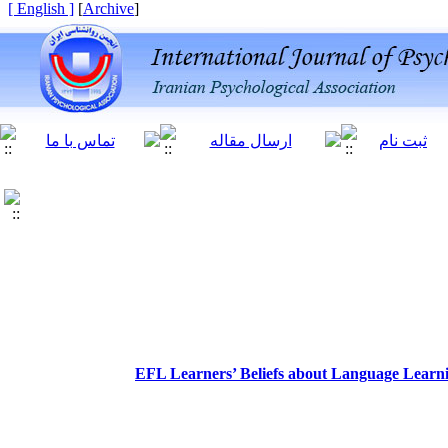
[ English ]
]
Archive
[
EFL Learners’ Beliefs about Language Learnin