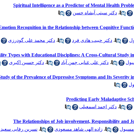
Spiritual Intelligence as a Predictor of Mental Health Pro
دکتر سیتی آیشاه حسن
،
l Emotion Recognition in the Relationship between Cognitive Funct
دکتر محمد علی گودرزی
،
دکتر حبیب هادی فرد
،
ول
ty Types with Educational Disciplines: A Cross-Cultural Study i
دکتر حسین اکبری
،
دکتر علی غنایی چمن آباد
،
یول
Study of the Prevalence of Depressive Symptoms and Its Severity i
ول
Predicting Early Maladaptive Sc
دکتر احمد اسمعیلی
،
The Relationships of Job involvement, Responsibility and J
نسرین رفایی سعید
،
زاده الهی شاهد مسعودی
،